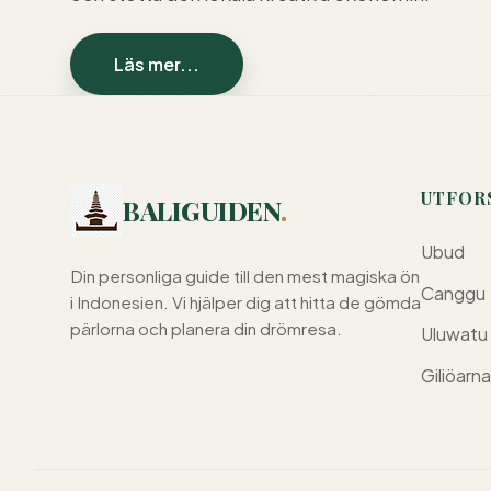
Läs mer...
UTFOR
BALIGUIDEN
.
Ubud
Din personliga guide till den mest magiska ön
Canggu
i Indonesien. Vi hjälper dig att hitta de gömda
pärlorna och planera din drömresa.
Uluwatu
Giliöarna