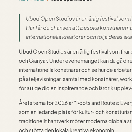
Ubud Open Studios är en årlig festival som h
Här får du chansen att besöka konstnärernas
internationella kreatörer och följa deras sk
Ubud Open Studios är en årlig festival som fira
och Gianyar. Under evenemanget kan du gå direk
internationella konstnärer och se hur de arbetar i
på ateljévisningar, samtal med konstnärer, work
för att ge dig en inspirerande och lärorik upplev
Årets tema för 2026 är "Roots and Routes: Ever
som en ledande plats för kultur- och konstturism
traditionellt hantverk möter moderna globala str
och stötta den lokala kreativa ekonomin.