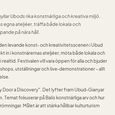
yllar Ubods rika konstnärliga och kreativa miljö.
 egna ateljéer, träffa både lokala och
apande på nära håll.
r den levande konst- och kreativitetsscenen i Ubud
t in i konstnärernas ateljéer, möta både lokala och
 realtid. Festivalen vill vara öppen för alla och bjuder
shops, utställningar och live-demonstrationer – allt
else.
y Door a Discovery". Det lyfter fram Ubud–Gianyar
. Temat fokuserar på Balis konstnärliga arv och hur
ömningar. Målet är att stärka hållbar kulturturism