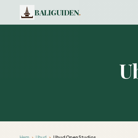
BALIGUIDEN
.
U
Hem
Ubud
Ubud Open Studios