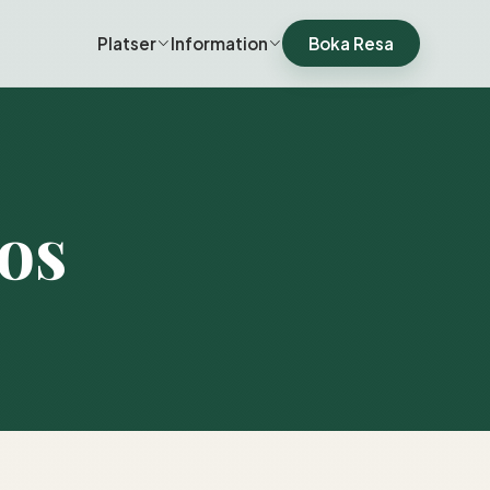
Platser
Information
Boka Resa
os